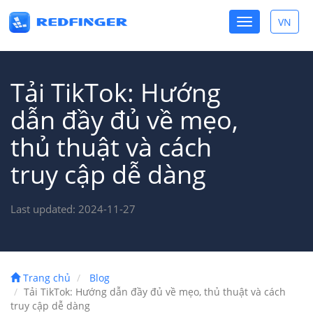
Toggle
VN
Toggle
navigation
lang
Tải TikTok: Hướng
dẫn đầy đủ về mẹo,
thủ thuật và cách
truy cập dễ dàng
Last updated: 2024-11-27
Trang chủ
Blog
Tải TikTok: Hướng dẫn đầy đủ về mẹo, thủ thuật và cách
truy cập dễ dàng