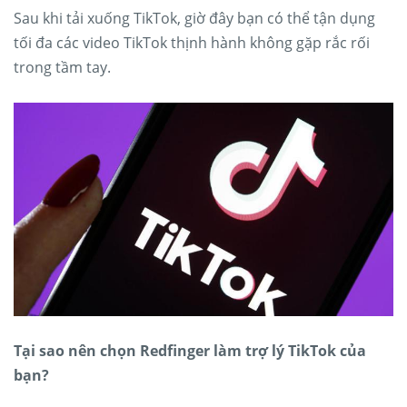
Sau khi tải xuống TikTok, giờ đây bạn có thể tận dụng
tối đa các video TikTok thịnh hành không gặp rắc rối
trong tầm tay.
Tại sao nên chọn Redfinger làm trợ lý TikTok của
bạn?